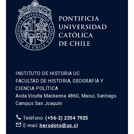
INSTITUTO DE HISTORIA UC
FACULTAD DE HISTORIA, GEOGRAFÍA Y
CIENCIA POLÍTICA
Avda.Vicuña Mackenna 4860, Macul, Santiago.
Campus San Joaquín
call
Teléfono:
(+56-2) 2354 7925
mail_outline
E-mail:
herodoto@uc.cl