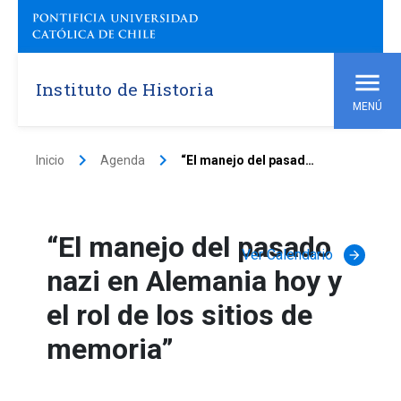
Instituto de Historia
MENÚ
keyboard_arrow_right
keyboard_arrow_right
Inicio
Agenda
“El manejo del pasado nazi en Alemania hoy y el rol de los sitios de memoria”
“El manejo del pasado
Ver Calendario
arrow_forward
nazi en Alemania hoy y
el rol de los sitios de
memoria”