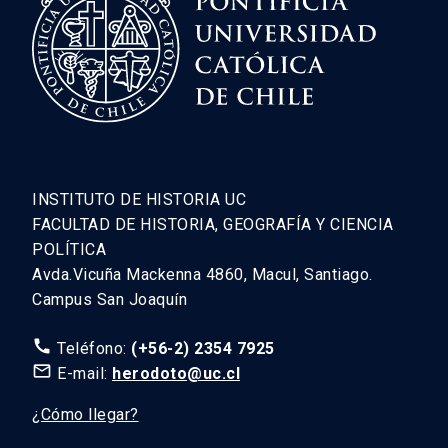
INSTITUTO DE HISTORIA UC
FACULTAD DE HISTORIA, GEOGRAFÍA Y CIENCIA
POLÍTICA
Avda.Vicuña Mackenna 4860, Macul, Santiago.
Campus San Joaquín
call
Teléfono:
(+56-2) 2354 7925
mail_outline
E-mail:
herodoto@uc.cl
¿Cómo llegar?