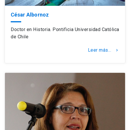
César Albornoz
Doctor en Historia. Pontificia Universidad Católica
de Chile
Leer más...
keyboard_arrow_right