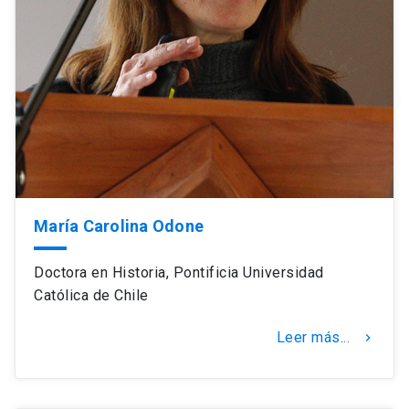
María Carolina Odone
Doctora en Historia, Pontificia Universidad
Católica de Chile
Leer más...
keyboard_arrow_right