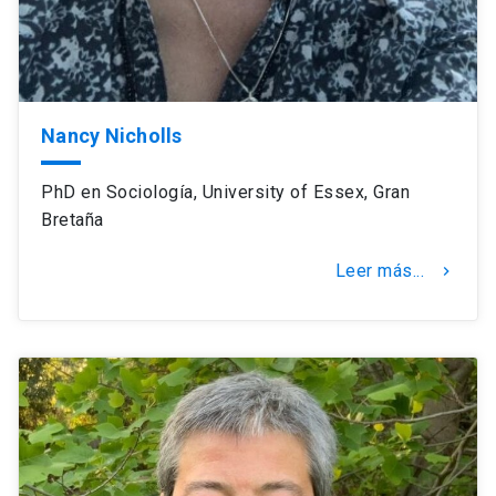
Nancy Nicholls
PhD en Sociología, University of Essex, Gran
Bretaña
Leer más...
keyboard_arrow_right