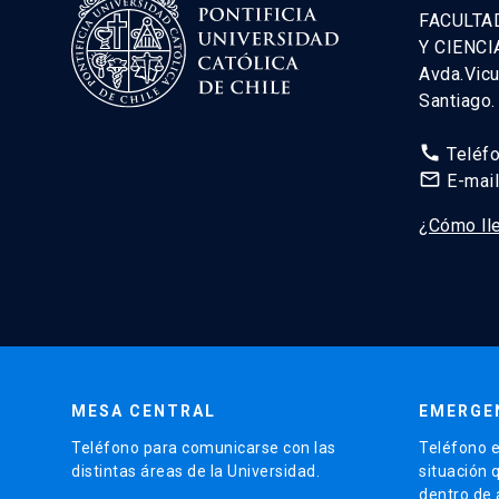
FACULTA
Y CIENCI
Avda.Vic
Santiago
call
Teléf
mail_outline
E-mai
¿Cómo ll
MESA CENTRAL
EMERGE
Teléfono para comunicarse con las
Teléfono e
distintas áreas de la Universidad.
situación 
dentro de