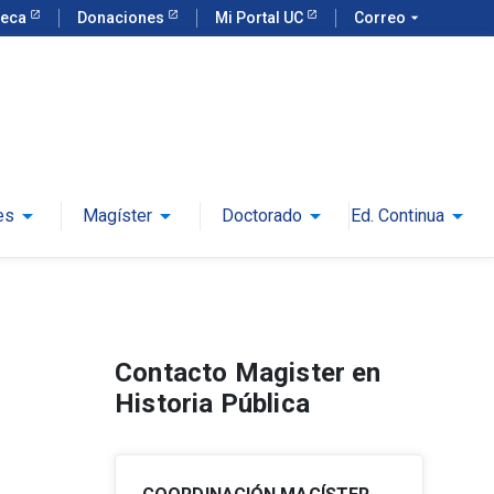
teca
Donaciones
Mi Portal UC
Correo
arrow_drop_down
arrow_drop_down
arrow_drop_down
arrow_drop_down
arrow_drop_down
es
Magíster
Doctorado
Ed. Continua
Contacto Magister en
Historia Pública