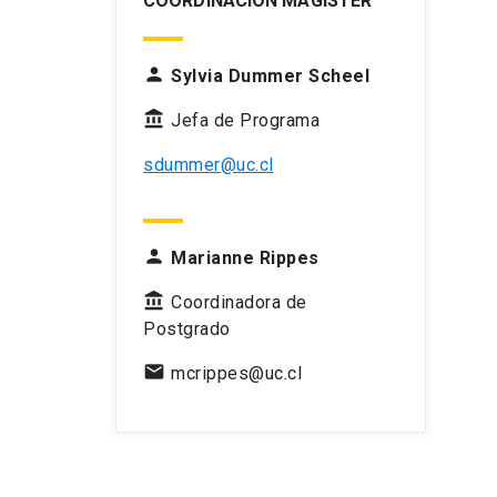
COORDINACIÓN MAGÍSTER
person
Sylvia Dummer Scheel
account_balance
Jefa de Programa
sdummer@uc.cl
person
Marianne Rippes
account_balance
Coordinadora de
Postgrado
mail
mcrippes@uc.cl