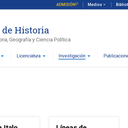
ADMISIÓN
Medios
arrow_drop_down
Biblio
 de Historia
ria, Geografía y Ciencia Política
row_drop_down
arrow_drop_down
arrow_drop_down
Licenciatura
Investigación
Publicacion
 Italo
Líneas de