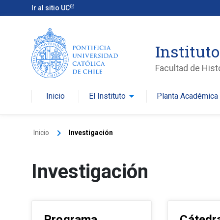
Ir al sitio UC
Instituto
Facultad de Histo
arrow_drop_down
ar
Inicio
El Instituto
Planta Académica
keyboard_arrow_right
Inicio
Investigación
Investigación
Programa
Cátedra