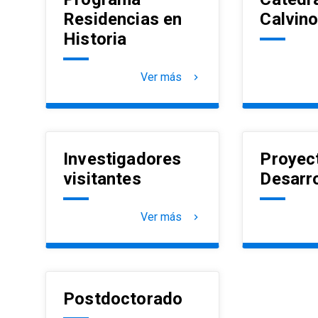
Residencias en
Calvin
Historia
Ver más
keyboard_arrow_right
Investigadores
Proyec
visitantes
Desarro
Ver más
keyboard_arrow_right
Postdoctorado