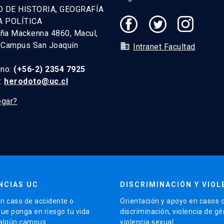
D DE HISTORIA, GEOGRAFÍA
A POLÍTICA
uña Mackenna 4860, Macul,
. Campus San Joaquín
domain
Intranet Facultad
ono:
(+56-2) 2354 7925
l:
herodoto@uc.cl
egar?
NCIAS UC
DISCRIMINACIÓN Y VIOL
n caso de accidente o
Orientación y apoyo en casos 
que ponga en riesgo tu vida
discriminación, violencia de g
 algún campus.
violencia sexual.