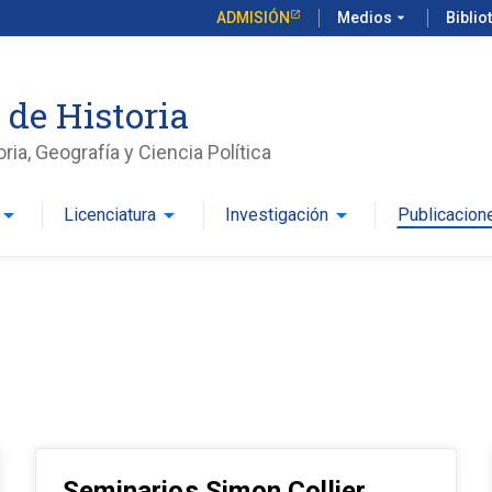
ADMISIÓN
Medios
arrow_drop_down
Biblio
 de Historia
ria, Geografía y Ciencia Política
row_drop_down
arrow_drop_down
arrow_drop_down
Licenciatura
Investigación
Publicacion
Seminarios Simon Collier