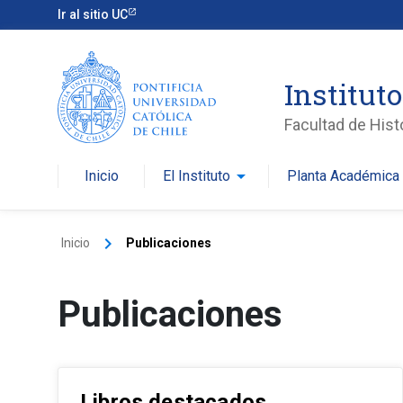
Ir al sitio UC
Instituto
Facultad de Histo
arrow_drop_down
ar
Inicio
El Instituto
Planta Académica
keyboard_arrow_right
Inicio
Publicaciones
Publicaciones
Libros destacados