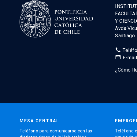
INSTITUT
FACULTA
Y CIENCI
Avda.Vic
Santiago
call
Teléf
mail_outline
E-mai
¿Cómo ll
MESA CENTRAL
EMERGE
Teléfono para comunicarse con las
Teléfono e