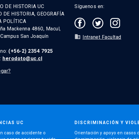
O DE HISTORIA UC
Síguenos en:
D DE HISTORIA, GEOGRAFÍA
A POLÍTICA
uña Mackenna 4860, Macul,
. Campus San Joaquín
domain
Intranet Facultad
ono:
(+56-2) 2354 7925
l:
herodoto@uc.cl
egar?
NCIAS UC
DISCRIMINACIÓN Y VIOL
n caso de accidente o
Orientación y apoyo en casos 