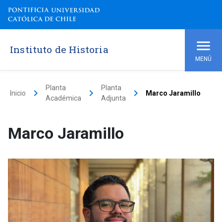
Instituto de Historia
MENÚ
Planta
Planta
keyboard_arrow_right
keyboard_arrow_right
keyboard_arrow_right
Inicio
Marco Jaramillo
Académica
Adjunta
Marco Jaramillo