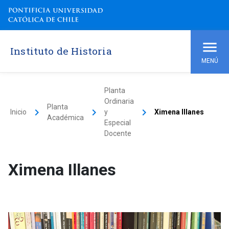
Instituto de Historia
MENÚ
Planta
Ordinaria
Planta
keyboard_arrow_right
keyboard_arrow_right
keyboard_arrow_right
Inicio
y
Ximena Illanes
Académica
Especial
Docente
Ximena Illanes