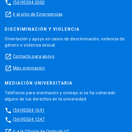
2003: “La Historia del Rey Wamba de Julián de
phone
(56)95504 5000
Toledo” ; traducción de ésta al latín en
Textos
launch
Ir al sitio de Emergencias
históricos. Del Imperio Romano hasta el siglo
VIII
; (editor : José Marín Riveros) ; Ril Editores ;
Santiago, 2003.
DISCRIMINACIÓN Y VIOLENCIA
Orientación y apoyo en casos de discriminación, violencia de
género o violencia sexual.
launch
Contacto para apoyo
launch
Más orientación
MEDIACIÓN UNIVERSITARIA
Teléfonos para orientación y consejo si se ha vulnerado
alguno de tus derechos en la universidad.
phone
(56)95504 1691
phone
(56)95504 1247
launch
Ir a la Oficina de Ombuds UC