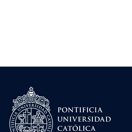
2019
"En manos de otros. Infancia y abandono
en la Barcelona del siglo XV"
. Ediciones UC.
Premio "Ciutat de Barcelona 2020"
2015 Poster sesión AHA 2015 - New York,
Estados Unidos (PDF)
2013 « Aprendiendo a vivir. Trabajo y servicio
de niñas y niños acogidos en el Hospital de la
Santa Creu de Barcelona (1401- 1510) », HIB
Revista Historia Iberoamericana, Vol. 6, nº2,
2013, 63- 104
2013 “Historias entrecruzadas : el período de
lactancia de las niñas y niños abandonados y
sus nodrizas en el Hospital de Barcelona
durante el siglo XV”, Anuario de Estudios
Medievales. 43/1, enero- junio de 2013, pp.
159- 197.