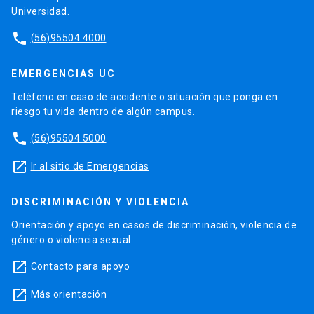
Universidad.
‘
Tradición Clásica y Literatura Española
’, Greece
& Rome 51 (2004) 105.
phone
(56)95504 4000
‘
Tiberio, optimus princeps en Veleyo
EMERGENCIAS UC
Patérculo
’, Scripta Antiqua11 (2002) 309-19.
Teléfono en caso de accidente o situación que ponga en
riesgo tu vida dentro de algún campus.
phone
(56)95504 5000
launch
Ir al sitio de Emergencias
DISCRIMINACIÓN Y VIOLENCIA
Orientación y apoyo en casos de discriminación, violencia de
género o violencia sexual.
launch
Contacto para apoyo
launch
Más orientación