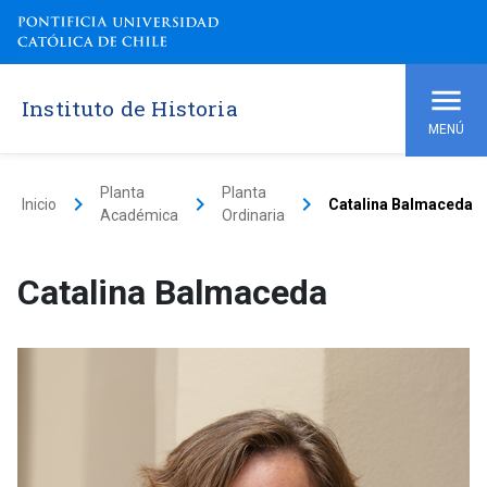
Instituto de Historia
MENÚ
Planta
Planta
keyboard_arrow_right
keyboard_arrow_right
keyboard_arrow_right
Inicio
Catalina Balmaceda
Académica
Ordinaria
Catalina Balmaceda