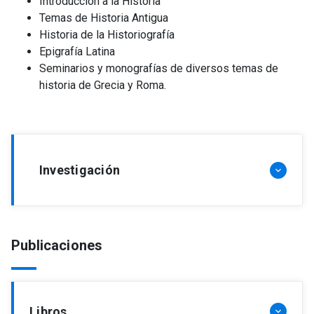
Introducción a la Historia
Temas de Historia Antigua
Historia de la Historiografía
Epigrafía Latina
Seminarios y monografías de diversos temas de
historia de Grecia y Roma.
Investigación
keyboard_arrow_down
Actualmente es integrante del Grupo de Estudio
Publicaciones
de Historia de FONDECYT y ha sido investigadora
responsable de los siguientes proyectos:
Nº 3070024: “Identificando la Romanidad en
tiempos de cambio: Virtusen el pensamiento
Libros
keyboard_arrow_down