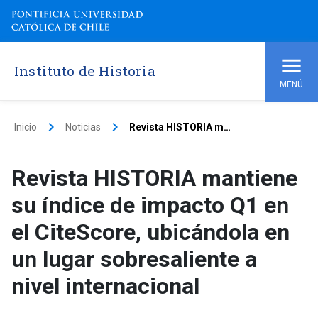
Instituto de Historia
MENÚ
keyboard_arrow_right
keyboard_arrow_right
Inicio
Noticias
Revista HISTORIA mantiene su índice de impacto Q1 en el CiteScore, ubicándola en un lugar sobresaliente a nivel internacional
Revista HISTORIA mantiene
su índice de impacto Q1 en
el CiteScore, ubicándola en
un lugar sobresaliente a
nivel internacional