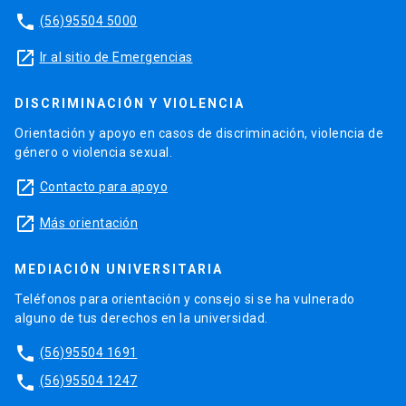
phone
(56)95504 5000
launch
Ir al sitio de Emergencias
DISCRIMINACIÓN Y VIOLENCIA
Orientación y apoyo en casos de discriminación, violencia de
género o violencia sexual.
launch
Contacto para apoyo
launch
Más orientación
MEDIACIÓN UNIVERSITARIA
Teléfonos para orientación y consejo si se ha vulnerado
alguno de tus derechos en la universidad.
phone
(56)95504 1691
phone
(56)95504 1247