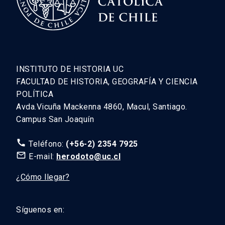
INSTITUTO DE HISTORIA UC
FACULTAD DE HISTORIA, GEOGRAFÍA Y CIENCIA
POLÍTICA
Avda.Vicuña Mackenna 4860, Macul, Santiago.
Campus San Joaquín
call
Teléfono:
(+56-2) 2354 7925
mail_outline
E-mail:
herodoto@uc.cl
¿Cómo llegar?
Síguenos en: