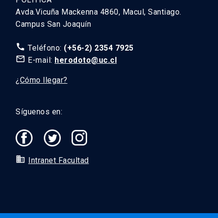
Avda.Vicuña Mackenna 4860, Macul, Santiago.
Campus San Joaquín
call
Teléfono:
(+56-2) 2354 7925
mail_outline
E-mail:
herodoto@uc.cl
¿Cómo llegar?
Síguenos en:
domain
Intranet Facultad