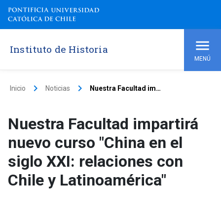
Instituto de Historia
MENÚ
keyboard_arrow_right
keyboard_arrow_right
Inicio
Noticias
Nuestra Facultad impartirá nuevo curso "China en el siglo XXI: relaciones con Chile y Latinoamérica"
Nuestra Facultad impartirá
nuevo curso "China en el
siglo XXI: relaciones con
Chile y Latinoamérica"