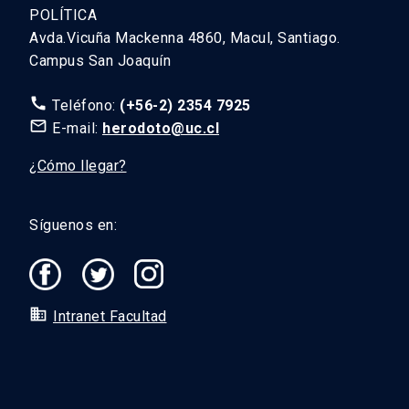
POLÍTICA
Avda.Vicuña Mackenna 4860, Macul, Santiago.
Campus San Joaquín
call
Teléfono:
(+56-2) 2354 7925
mail_outline
E-mail:
herodoto@uc.cl
¿Cómo llegar?
Síguenos en:
domain
Intranet Facultad