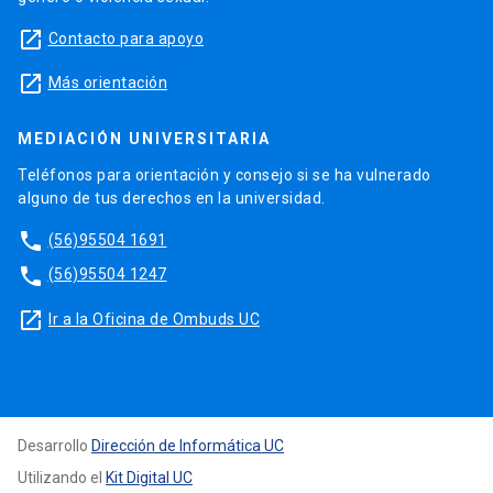
launch
Contacto para apoyo
launch
Más orientación
MEDIACIÓN UNIVERSITARIA
Teléfonos para orientación y consejo si se ha vulnerado
alguno de tus derechos en la universidad.
phone
(56)95504 1691
phone
(56)95504 1247
launch
Ir a la Oficina de Ombuds UC
Desarrollo
Dirección de Informática UC
Utilizando el
Kit Digital UC