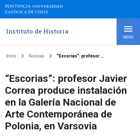
Instituto de Historia
MENÚ
keyboard_arrow_right
keyboard_arrow_right
Inicio
Noticias
“Escorias”: profesor Javier Correa produce instalación en la Galería Nacional de Arte Contemporánea de Polonia, en Varsovia
“Escorias”: profesor Javier
Correa produce instalación
en la Galería Nacional de
Arte Contemporánea de
Polonia, en Varsovia