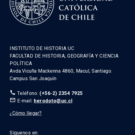
INSTITUTO DE HISTORIA UC
FACULTAD DE HISTORIA, GEOGRAFÍA Y CIENCIA
POLÍTICA
Avda.Vicuña Mackenna 4860, Macul, Santiago.
Campus San Joaquín
call
Teléfono:
(+56-2) 2354 7925
mail_outline
E-mail:
herodoto@uc.cl
¿Cómo llegar?
Síguenos en: