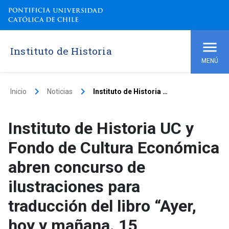
Instituto de Historia
MENÚ
keyboard_arrow_right
keyboard_arrow_right
Inicio
Noticias
Instituto de Historia UC y Fondo de Cultura Económica abren concurso de ilustraciones para traducción del libro “Ayer, hoy y mañana. 15 propuestas para amar la Historia”
Instituto de Historia UC y
Fondo de Cultura Económica
abren concurso de
ilustraciones para
traducción del libro “Ayer,
hoy y mañana. 15