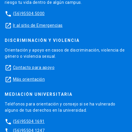
riesgo tu vida dentro de algún campus.
phone
(56)95504 5000
launch
Ir al sitio de Emergencias
DISCRIMINACIÓN Y VIOLENCIA
Orientación y apoyo en casos de discriminación, violencia de
género o violencia sexual.
launch
Contacto para apoyo
launch
Más orientación
MEDIACIÓN UNIVERSITARIA
Teléfonos para orientación y consejo si se ha vulnerado
alguno de tus derechos en la universidad.
phone
(56)95504 1691
phone
(56)95504 1247