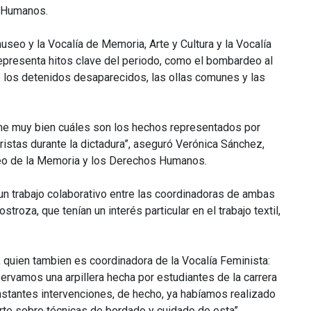
 Humanos.
seo y la Vocalía de Memoria, Arte y Cultura y la Vocalía
 representa hitos clave del periodo, como el bombardeo al
 los detenidos desaparecidos, las ollas comunes y las
me muy bien cuáles son los hechos representados por
istas durante la dictadura”, aseguró Verónica Sánchez,
eo de la Memoria y los Derechos Humanos.
un trabajo colaborativo entre las coordinadoras de ambas
troza, que tenían un interés particular en el trabajo textil,
 quien tambien es coordinadora de la Vocalía Feminista:
servamos una arpillera hecha por estudiantes de la carrera
nstantes intervenciones, de hecho, ya habíamos realizado
rte sobre técnicas de bordado y cuidado de esta”.