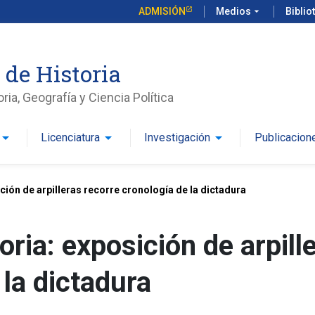
ADMISIÓN
Medios
arrow_drop_down
Biblio
 de Historia
ria, Geografía y Ciencia Política
row_drop_down
arrow_drop_down
arrow_drop_down
Licenciatura
Investigación
Publicacion
sición de arpilleras recorre cronología de la dictadura
toria: exposición de arpill
 la dictadura