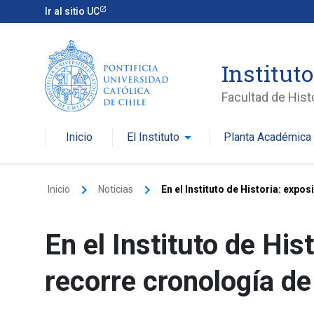
Ir al sitio UC
Instituto
Facultad de Histo
arrow_drop_down
ar
Inicio
El Instituto
Planta Académica
keyboard_arrow_right
keyboard_arrow_right
Inicio
Noticias
En el Instituto de Historia: expo
En el Instituto de His
recorre cronología de