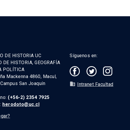
O DE HISTORIA UC
Síguenos en:
D DE HISTORIA, GEOGRAFÍA
A POLÍTICA
uña Mackenna 4860, Macul,
. Campus San Joaquín
domain
Intranet Facultad
ono:
(+56-2) 2354 7925
l:
herodoto@uc.cl
egar?