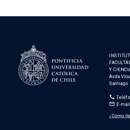
INSTITUT
FACULTA
Y CIENCI
Avda.Vic
Santiago
call
Teléf
mail_outline
E-mai
¿Cómo ll