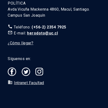
POLÍTICA
Avda.Vicuña Mackenna 4860, Macul, Santiago.
Campus San Joaquín
call
Teléfono:
(+56-2) 2354 7925
mail_outline
E-mail:
herodoto@uc.cl
¿Cómo llegar?
Síguenos en:
domain
Intranet Facultad