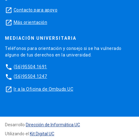
launch
Contacto para apoyo
launch
Más orientación
MEDIACIÓN UNIVERSITARIA
Teléfonos para orientación y consejo si se ha vulnerado
alguno de tus derechos en la universidad.
phone
(56)95504 1691
phone
(56)95504 1247
launch
Ir a la Oficina de Ombuds UC
Desarrollo
Dirección de Informática UC
Utilizando el
Kit Digital UC