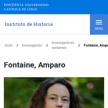
Instituto de Historia
MENÚ
Investigadores
keyboard_arrow_right
keyboard_arrow_right
keyboard_arrow_right
Inicio
Investigación
Fontaine, Amp
visitantes
Fontaine, Amparo