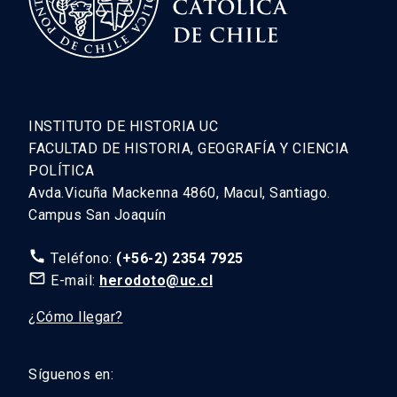
INSTITUTO DE HISTORIA UC
FACULTAD DE HISTORIA, GEOGRAFÍA Y CIENCIA
POLÍTICA
Avda.Vicuña Mackenna 4860, Macul, Santiago.
Campus San Joaquín
call
Teléfono:
(+56-2) 2354 7925
mail_outline
E-mail:
herodoto@uc.cl
¿Cómo llegar?
Síguenos en: